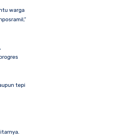
ntu warga
nposramil,”
,
progres
aupun tepi
itarnya.