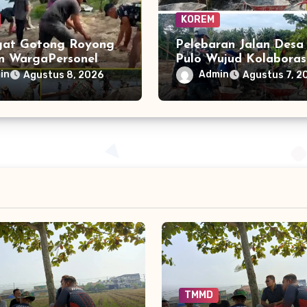
KOREM
at Gotong Royong
Pelebaran Jalan Desa
n WargaPersonel
Pulo Wujud Kolaboras
ngun Jembatan
dan Masyarakat Ban
in
Admin
Agustus 8, 2026
Agustus 7, 2
is Cibubukan–Serasah
Infrastruktur
TMMD