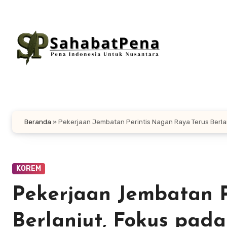
Lewati
ke
konten
Beranda
»
Pekerjaan Jembatan Perintis Nagan Raya Terus Berla
KOREM
Pekerjaan Jembatan P
Berlanjut, Fokus pada