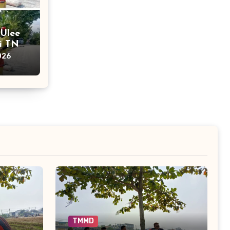
 Ulee
i TNI
gun
026
TMMD