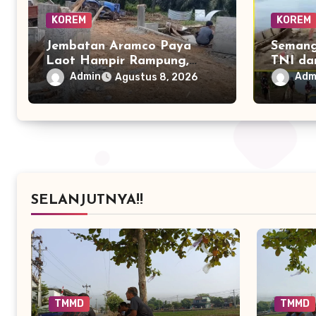
KOREM
KOREM
Jembatan Aramco Paya
Semang
Laot Hampir Rampung,
TNI da
Akses Warga Segera Makin
TNI Ba
Admin
Adm
Agustus 8, 2026
Lancar
Perint
SELANJUTNYA!!
TMMD
TMMD