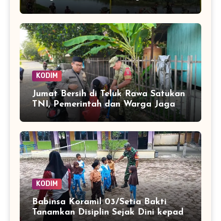
Jembatan Perintis Cibubukan–
Serasah
KODIM
Jumat Bersih di Teluk Rawa Satukan
TNI, Pemerintah dan Warga Jaga
Lingkungan
KODIM
Babinsa Koramil 03/Setia Bakti
Tanamkan Disiplin Sejak Dini kepada