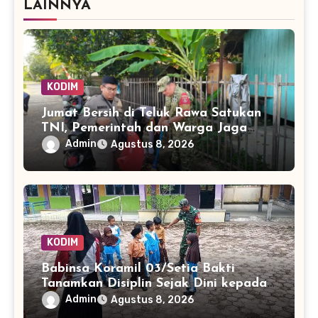
LAINNYA
KODIM
Jumat Bersih di Teluk Rawa Satukan
TNI, Pemerintah dan Warga Jaga
Lingkungan
Admin
Agustus 8, 2026
KODIM
Babinsa Koramil 03/Setia Bakti
Tanamkan Disiplin Sejak Dini kepada
Siswa SDN 8 Aceh Jaya
Admin
Agustus 8, 2026