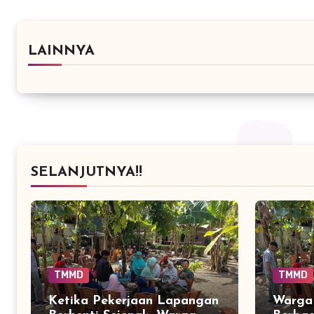
LAINNYA
SELANJUTNYA!!
TMMD
TMMD
Ketika Pekerjaan Lapangan
Warga