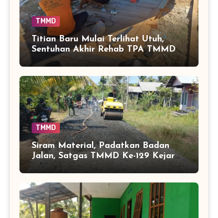
TMMD
Titian Baru Mulai Terlihat Utuh,
Sentuhan Akhir Rehab TPA TMMD
Perkuat Akses Warga di Tamban
Bangun
TMMD
Siram Material, Padatkan Badan
Jalan, Satgas TMMD Ke-129 Kejar
Kualitas Akses Desa Tamban
Bangun