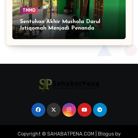
TMMD
Sentuhan Akhir Mushola Darul
Istiqomah Menjadi Penanda
Hadirnya Ruang Ibadah yang Lebih
Layak di Tamban Bangun
Copyright © SAHABATPENA.COM
|
Blogus
by