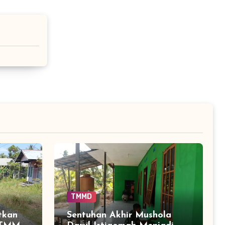
TMMD
tkan
Sentuhan Akhir Mushola