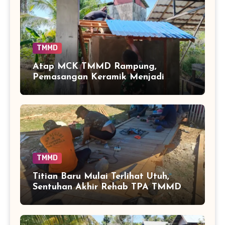
TMMD
Atap MCK TMMD Rampung,
Pemasangan Keramik Menjadi
Sentuhan Akhir Fasilitas Sanitasi di
Tamban Bangun
TMMD
Titian Baru Mulai Terlihat Utuh,
Sentuhan Akhir Rehab TPA TMMD
Perkuat Akses Warga di Tamban
Bangun