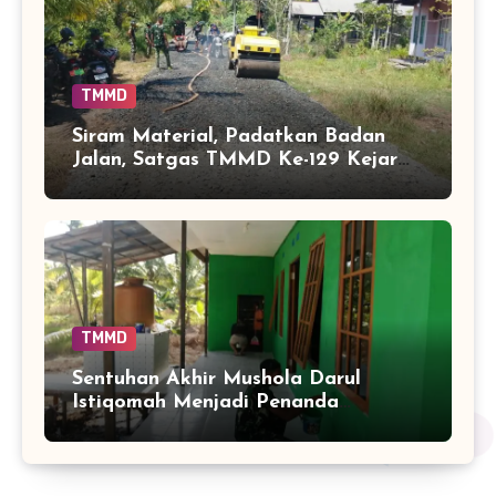
TMMD
Siram Material, Padatkan Badan
Jalan, Satgas TMMD Ke-129 Kejar
Kualitas Akses Desa Tamban
Bangun
TMMD
Sentuhan Akhir Mushola Darul
Istiqomah Menjadi Penanda
Hadirnya Ruang Ibadah yang Lebih
Layak di Tamban Bangun