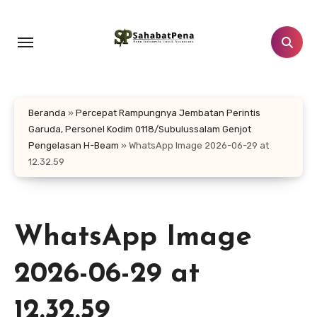
Lewati
ke
konten
Beranda
»
Percepat Rampungnya Jembatan Perintis
Garuda, Personel Kodim 0118/Subulussalam Genjot
Pengelasan H-Beam
»
WhatsApp Image 2026-06-29 at
12.32.59
WhatsApp Image
2026-06-29 at
12.32.59