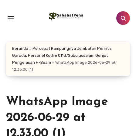
Lewati
ke
konten
Beranda
»
Percepat Rampungnya Jembatan Perintis
Garuda, Personel Kodim 0118/Subulussalam Genjot
Pengelasan H-Beam
»
WhatsApp Image 2026-06-29 at
12.33.00 (1)
WhatsApp Image
2026-06-29 at
12.33.00 (1)