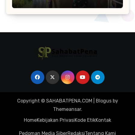
Sentuhan Akhir Fasilitas Sanitasi di
Tamban Bangun
Copyright © SAHABATPENA.COM
|
Blogus
by
Themeansar
.
Home
Kebijakan Privasi
Kode Etik
Kontak
Pedoman Media Siber
Redaksi
Tentang Kami