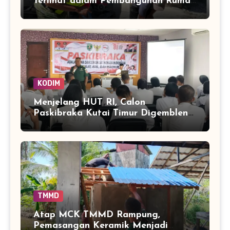
Terlihat dalam Pembangunan Rumah
di Desa Tanoh Merah
KODIM
Menjelang HUT RI, Calon
Paskibraka Kutai Timur Digembleng
Wawasan Kebangsaan oleh TNI
TMMD
Atap MCK TMMD Rampung,
Pemasangan Keramik Menjadi