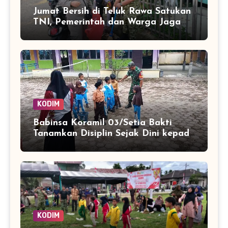
Jumat Bersih di Teluk Rawa Satukan
TNI, Pemerintah dan Warga Jaga
Lingkungan
KODIM
Babinsa Koramil 03/Setia Bakti
Tanamkan Disiplin Sejak Dini kepada
Siswa SDN 8 Aceh Jaya
KODIM