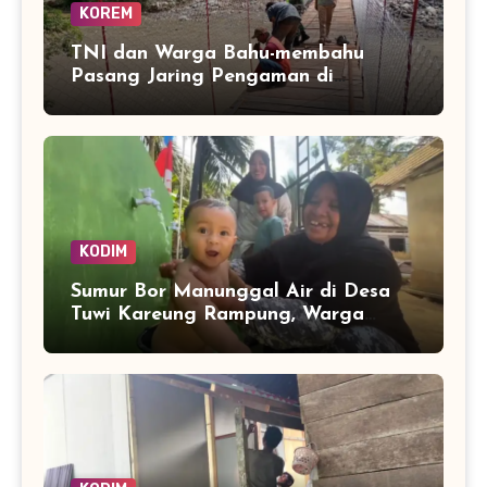
KOREM
TNI dan Warga Bahu-membahu
Pasang Jaring Pengaman di
Jembatan Perintis Betung Ateuh
Benggalang, Segera Siap Digunakan
KODIM
Sumur Bor Manunggal Air di Desa
Tuwi Kareung Rampung, Warga
Sambut dengan Senyum