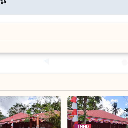
rga
TMMD