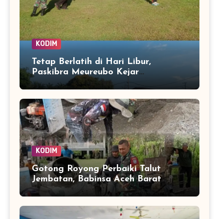
KODIM
Tetap Berlatih di Hari Libur,
Paskibra Meureubo Kejar
Kekompakan Jelang 17 Agustus
KODIM
Gotong Royong Perbaiki Talut
Jembatan, Babinsa Aceh Barat
Bantu Pulihkan Akses Warga