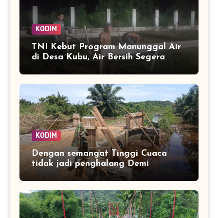
KODIM
TNI Kebut Program Manunggal Air
di Desa Kubu, Air Bersih Segera
Mengalir ke Rumah Warga
KODIM
Dengan semangat Tinggi Cuaca
tidak jadi penghalang Demi
tuntaskan Jembatan Aramco Desa
Paya laot untuk Percepat Akses
warag