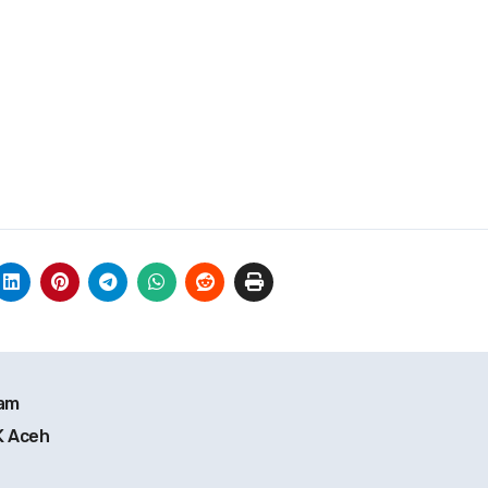
lam
K Aceh