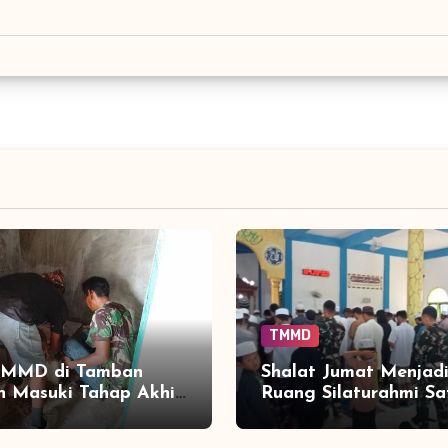
TMMD
MMD di Tamban
Shalat Jumat Menjad
 Masuki Tahap Akhir,
Ruang Silaturahmi Sa
 Segera Nikmati
TMMD dengan Warg
tas Sanitasi yang
Tamban Bangun