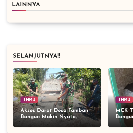
LAINNYA
SELANJUTNYA!!
TMMD
TMMD
Akses Darat Desa Tamban
MCK T
Bangun Makin Nyata,
Bangun
Peningkatan Jalan TMMD
Warga
Sentuh 90 Persen
Fasili