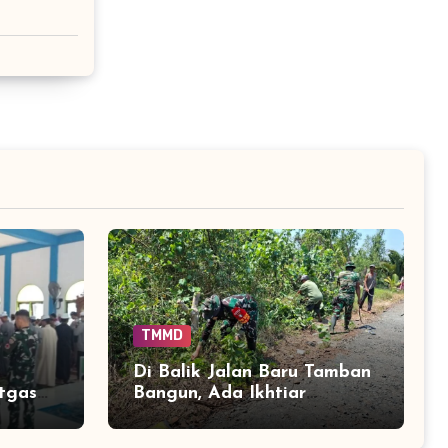
TMMD
i
Di Balik Jalan Baru Tamban
tgas
Bangun, Ada Ikhtiar
a
Menjaga Aliran Sungai
Tetap Hidup