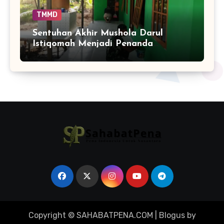
TMMD
Sentuhan Akhir Mushola Darul
Istiqomah Menjadi Penanda
Hadirnya Ruang Ibadah yang Lebih
Layak di Tamban Bangun
Copyright © SAHABATPENA.COM
|
Blogus
by