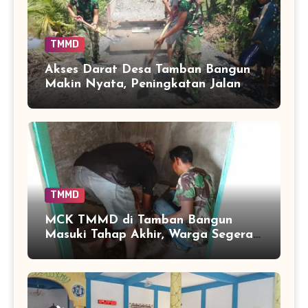
TMMD
Akses Darat Desa Tamban Bangun
Makin Nyata, Peningkatan Jalan
TMMD Sentuh 90 Persen
TMMD
MCK TMMD di Tamban Bangun
Masuki Tahap Akhir, Warga Segera
Nikmati Fasilitas Sanitasi yang
Lebih Layak