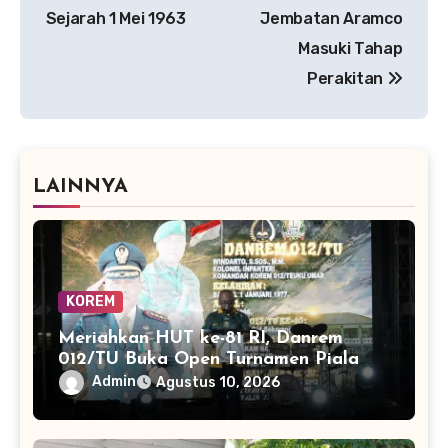
Sejarah 1 Mei 1963
Jembatan Aramco
Masuki Tahap
Perakitan
LAINNYA
KOREM
Meriahkan HUT ke-81 RI, Danrem
012/TU Buka Open Turnamen Piala
Danrem 012/TU
Admin
Agustus 10, 2026