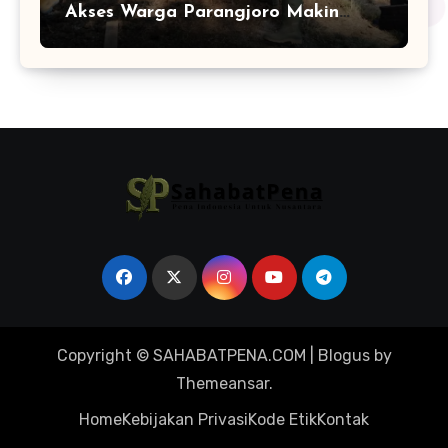
Akses Warga Parangjoro Makin
Terjaga
Copyright © SAHABATPENA.COM
|
Blogus
by
Themeansar
.
Home
Kebijakan Privasi
Kode Etik
Kontak