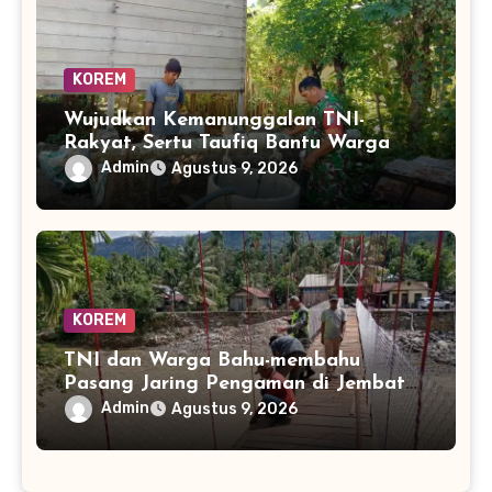
KOREM
Wujudkan Kemanunggalan TNI-
Rakyat, Sertu Taufiq Bantu Warga
Bangun Sarana Air Bersih
Admin
Agustus 9, 2026
KOREM
TNI dan Warga Bahu-membahu
Pasang Jaring Pengaman di Jembatan
Perintis Betung Ateuh Benggalang,
Admin
Agustus 9, 2026
Segera Siap Digunakan