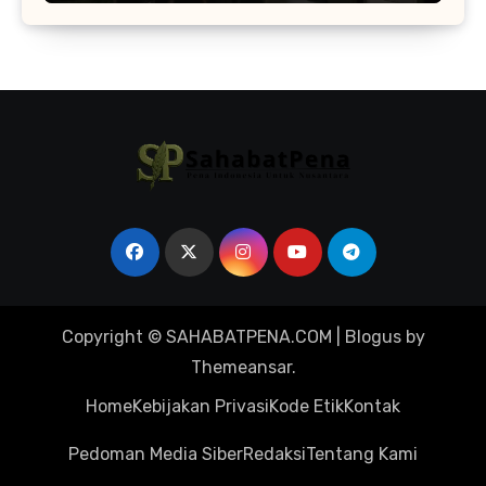
Copyright © SAHABATPENA.COM
|
Blogus
by
Themeansar
.
Home
Kebijakan Privasi
Kode Etik
Kontak
Pedoman Media Siber
Redaksi
Tentang Kami