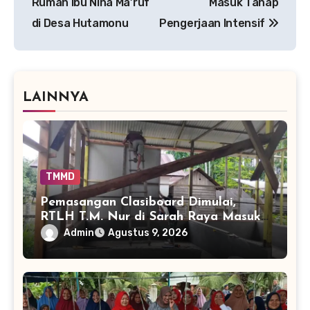
Rumah Ibu Nina Ma’ruf
Masuk Tahap
di Desa Hutamonu
Pengerjaan Intensif
LAINNYA
TMMD
Pemasangan Clasiboard Dimulai,
RTLH T.M. Nur di Sarah Raya Masuki
Tahap Baru
Admin
Agustus 9, 2026