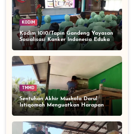
KODIM
Kodim 1010/Tapin Gandeng Yayasan
Sosialisasi Kanker Indonesia Edukasi
Personel dan Persit
TMMD
Sentuhan Akhir Mushola Darul
Istiqomah Menguatkan Harapan
Warga Tamban Bangun