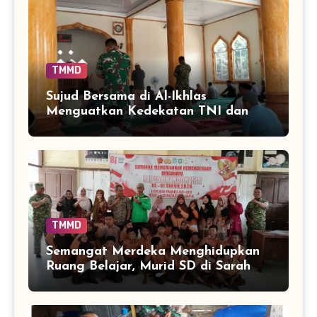
TMMD
Sujud Bersama di Al-Ikhlas
Menguatkan Kedekatan TNI dan
Warga Sarah Raya
TMMD
Semangat Merdeka Menghidupkan
Ruang Belajar, Murid SD di Sarah
Raya Adu Cepat Tepat dalam
Rangking Satu