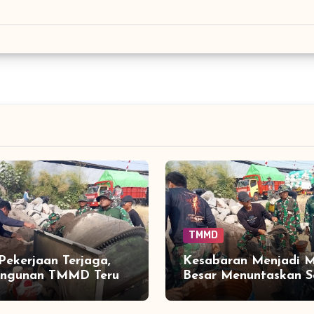
TMMD
Pekerjaan Terjaga,
Kesabaran Menjadi 
ngunan TMMD Terus
Besar Menuntaskan S
ak di Desa
TMMD di Sukoharjo
joro