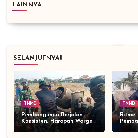
LAINNYA
SELANJUTNYA!!
TMMD
TMMD
Pembangunan Berjalan
Ritme 
Konsisten, Harapan Warga
Pemba
Kian Mendekati Kenyataan
Berger
Parang