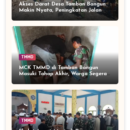
Akses Darat Desa Tamban Bangun
Makin Nyata, Peningkatan Jalan
TMMD Sentuh 90 Persen
TMMD
MCK TMMD di Tamban Bangun
Masuki Tahap Akhir, Warga Segera
Nikmati Fasilitas Sanitasi yang
Lebih Layak
TMMD