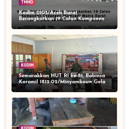
TMMD
Kodim 0105/Aceh Barat
Berangkatkan 19 Calon Komponen
Cadangan (Komcad) Matra Darat
Tahun 2026 ke Rindam Iskandar
Muda
KODIM
Semarakkan HUT RI ke-81, Babinsa
Koramil 1812-02/Minyambouw Gelar
Aksi Peduli dan Lomba
Menggambar di Kampung Imbrekti
KODIM