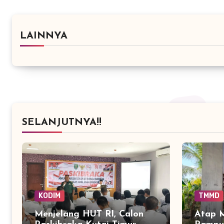
LAINNYA
SELANJUTNYA!!
KODIM
TMMD
Menjelang HUT RI, Calon
Atap