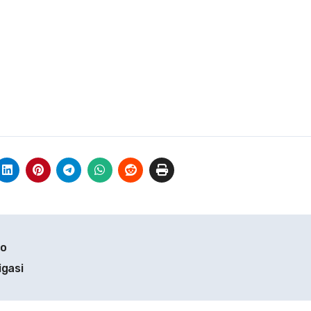
to
igasi