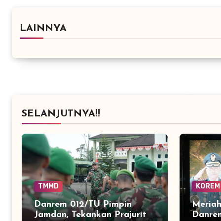
LAINNYA
SELANJUTNYA!!
TMMD
KOREM
Danrem 012/TU Pimpin
Meriah
Jamdan, Tekankan Prajurit
Danre