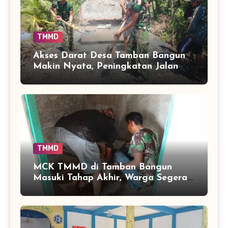
TMMD
Akses Darat Desa Tamban Bangun
Makin Nyata, Peningkatan Jalan
TMMD Sentuh 90 Persen
TMMD
MCK TMMD di Tamban Bangun
Masuki Tahap Akhir, Warga Segera
Nikmati Fasilitas Sanitasi yang
Lebih Layak