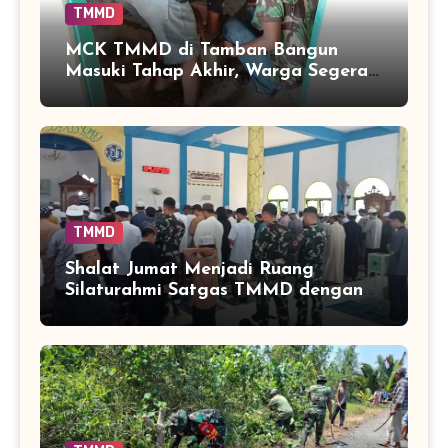
TMMD
MCK TMMD di Tamban Bangun
Masuki Tahap Akhir, Warga Segera
Nikmati Fasilitas Sanitasi yang
Lebih Layak
TMMD
Shalat Jumat Menjadi Ruang
Silaturahmi Satgas TMMD dengan
Warga Tamban Bangun