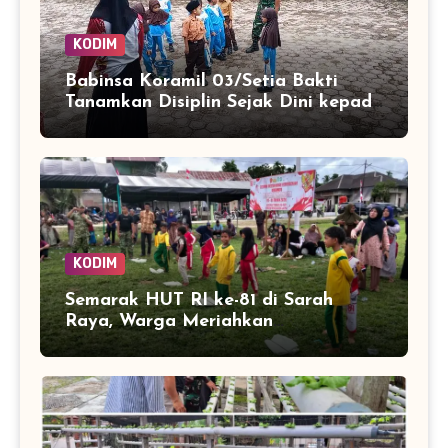
KODIM
Babinsa Koramil 03/Setia Bakti
Tanamkan Disiplin Sejak Dini kepada
Siswa SDN 8 Aceh Jaya
KODIM
Semarak HUT RI ke-81 di Sarah
Raya, Warga Meriahkan
Kemerdekaan dengan Lomba Balap
Karung