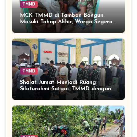
TMMD
MCK TMMD di Tamban Bangun
Masuki Tahap Akhir, Warga Segera
Nikmati Fasilitas Sanitasi yang
Lebih Layak
TMMD
Shalat Jumat Menjadi Ruang
Silaturahmi Satgas TMMD dengan
Warga Tamban Bangun