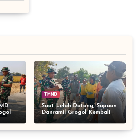
TMMD
MMD
Saat Lelah Datang, Sapaan
ogol
Danramil Grogol Kembali
jaga
Menyalakan Tenaga Pekerja
angjoro
TMMD di Parangjoro