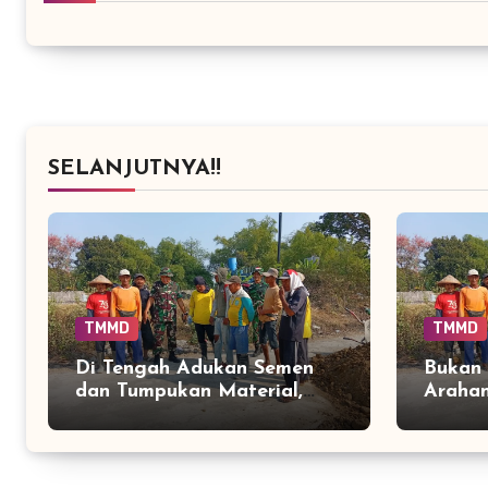
SELANJUTNYA!!
TMMD
TMMD
Di Tengah Adukan Semen
Bukan
dan Tumpukan Material,
Arahan
Danramil Grogol Pilih
Ikut B
Berada di Sisi Pekerja
Warga
TMMD
Terliba