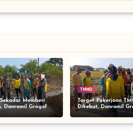
TMMD
 Sekadar Memberi
Target Pekerjaan T
, Danramil Grogol
Dikebut, Danramil Gr
ekerja dan Membuat
Turun Langsung Men
 Parangjoro Makin
Ritme Pekerja di Par
t