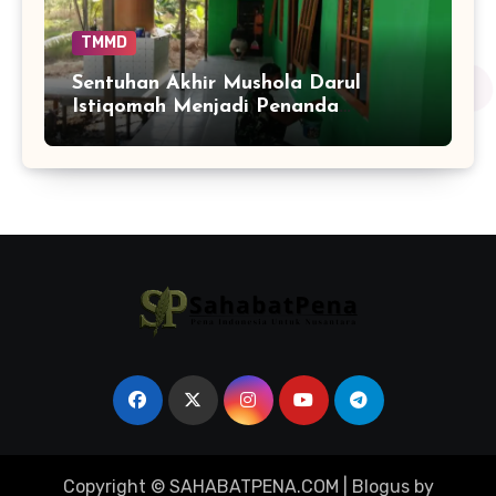
TMMD
Sentuhan Akhir Mushola Darul
Istiqomah Menjadi Penanda
Hadirnya Ruang Ibadah yang Lebih
Layak di Tamban Bangun
Copyright © SAHABATPENA.COM
|
Blogus
by