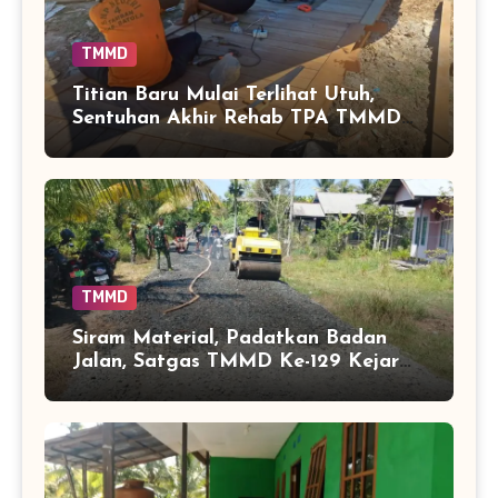
TMMD
Titian Baru Mulai Terlihat Utuh,
Sentuhan Akhir Rehab TPA TMMD
Perkuat Akses Warga di Tamban
Bangun
TMMD
Siram Material, Padatkan Badan
Jalan, Satgas TMMD Ke-129 Kejar
Kualitas Akses Desa Tamban
Bangun