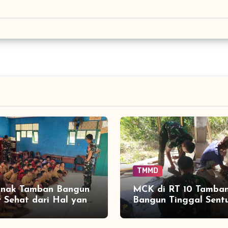
TMMD
anak Tamban Bangun
MCK di RT 10 Tamba
r Sehat dari Hal yang
Bangun Tinggal Sent
 Dekat dengan
Akhir, Keramik Capai
rian
Persen