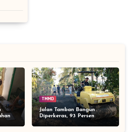
TMMD
n
Jalan Tamban Bangun
uhan
Diperkeras, 93 Persen
 75
Tuntas Menjelang Akhir
TMMD