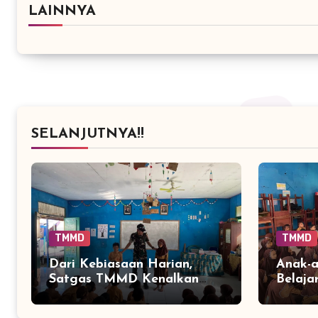
LAINNYA
SELANJUTNYA!!
TMMD
TMMD
Dari Kebiasaan Harian,
Anak-
Satgas TMMD Kenalkan
Belaja
Cara Sederhana Mencegah
Paling
Penyakit Sejak Dini
Keseha