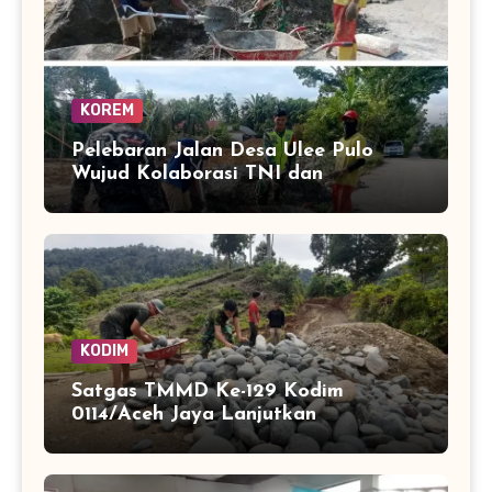
KOREM
Pelebaran Jalan Desa Ulee Pulo
Wujud Kolaborasi TNI dan
Masyarakat Bangun Infrastruktur
KODIM
Satgas TMMD Ke-129 Kodim
0114/Aceh Jaya Lanjutkan
Pembuatan Jembatan Kayu 4×6