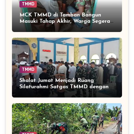
TMMD
MCK TMMD di Tamban Bangun
Masuki Tahap Akhir, Warga Segera
Nikmati Fasilitas Sanitasi yang
Lebih Layak
TMMD
Shalat Jumat Menjadi Ruang
Silaturahmi Satgas TMMD dengan
Warga Tamban Bangun