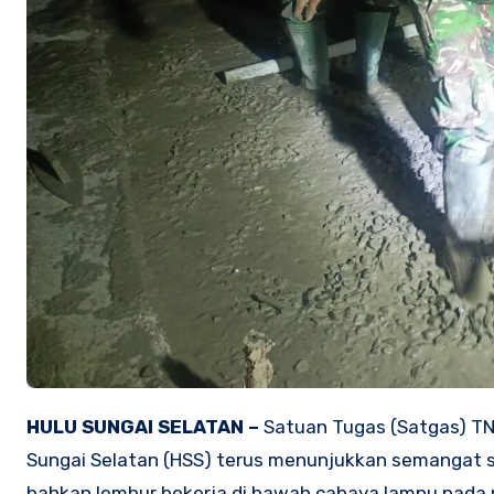
HULU SUNGAI SELATAN –
Satuan Tugas (Satgas) T
Sungai Selatan (HSS) terus menunjukkan semangat si
bahkan lembur bekerja di bawah cahaya lampu pada