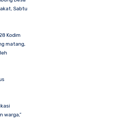
rakat, Sabtu
28 Kodim
ng matang,
leh
us
ikasi
n warga,”