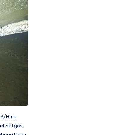
03/Hulu
el Satgas
ubung Desa