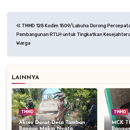
Navigasi
TMMD 128 Kodim 1509/Labuha Dorong Percepat
pos
Pembangunan RTLH untuk Tingkatkan Kesejahter
Warga
LAINNYA
TMMD
TMMD
Akses Darat Desa Tamban
MCK T
Bangun Makin Nyata,
Bangun