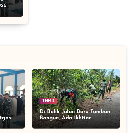
026
TMMD
i
Di Balik Jalan Baru Tamban
tgas
Bangun, Ada Ikhtiar
a
Menjaga Aliran Sungai
Tetap Hidup