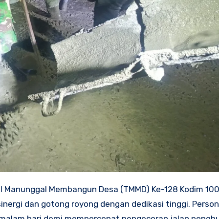
NI Manunggal Membangun Desa (TMMD) Ke-128 Kodim 10
nergi dan gotong royong dengan dedikasi tinggi. Person
 malam hari demi mempercepat pengecoran jalan pengh