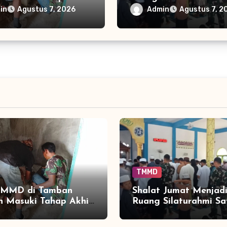
Segera Nikmati
TMMD dengan Warga
in
Admin
Agustus 7, 2026
Agustus 7, 2
as Sanitasi yang
Tamban Bangun
Layak
TMMD
MMD di Tamban
Shalat Jumat Menjad
 Masuki Tahap Akhir,
Ruang Silaturahmi Sa
 Segera Nikmati
TMMD dengan Warg
tas Sanitasi yang
Tamban Bangun