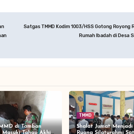
an
Satgas TMMD Kodim 1003/HSS Gotong Royong 
aan
Rumah Ibadah di Desa 
TMMD
MMD di Tamban
Shalat Jumat Menjadi
 Masuki Tahap Akhir,
Ruang Silaturahmi Sa