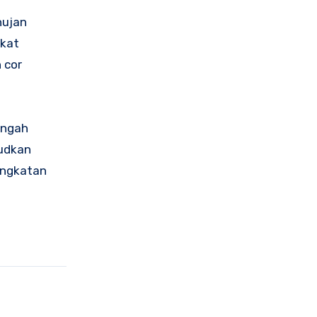
hujan
akat
 cor
engah
judkan
ingkatan