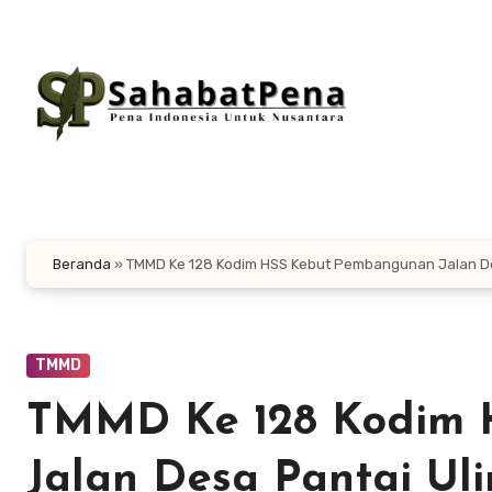
Lewati
ke
konten
Beranda
»
TMMD Ke 128 Kodim HSS Kebut Pembangunan Jalan Des
TMMD
TMMD Ke 128 Kodim 
Jalan Desa Pantai Ul