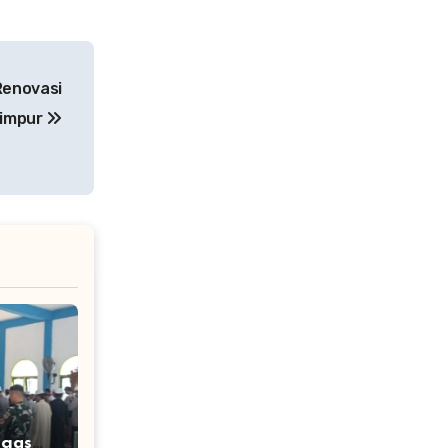
Renovasi
Simpur
tgas