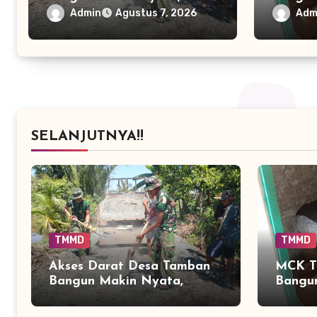
Peningkatan Jalan TMMD
Warga 
Admin
Adm
Agustus 7, 2026
Sentuh 90 Persen
Fasilit
Lebih 
SELANJUTNYA!!
TMMD
TMMD
Akses Darat Desa Tamban
MCK T
Bangun Makin Nyata,
Bangun
Peningkatan Jalan TMMD
Warga
Sentuh 90 Persen
Fasili