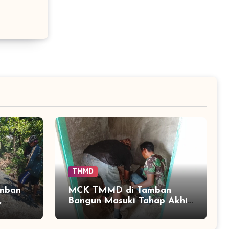
TMMD
amban
MCK TMMD di Tamban
,
Bangun Masuki Tahap Akhir,
TMMD
Warga Segera Nikmati
Fasilitas Sanitasi yang