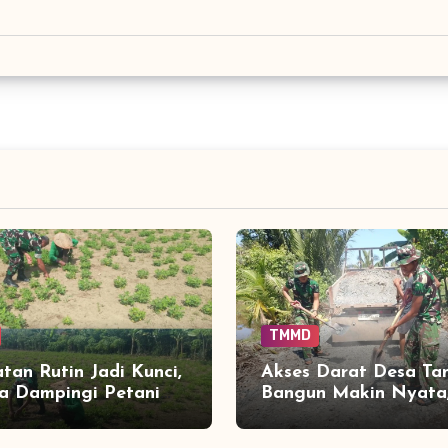
TMMD
tan Rutin Jadi Kunci,
Akses Darat Desa T
a Dampingi Petani
Bangun Makin Nyata
 Kacang Tanah
Peningkatan Jalan 
a Panen
Sentuh 90 Persen