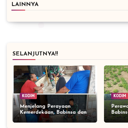
LAINNYA
SELANJUTNYA!!
KODIM
KODIM
Menjelang Perayaan
Perawa
Kemerdekaan, Babinsa dan
Babins
Warga Ulee Pulo Perkuat
Rawat
Semangat Kebersamaan
hingg