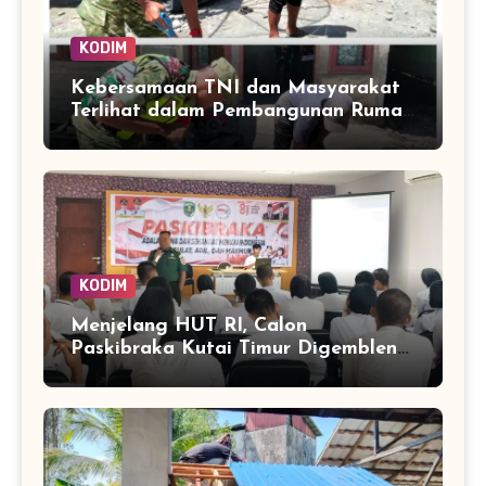
KODIM
Kebersamaan TNI dan Masyarakat
Terlihat dalam Pembangunan Rumah
di Desa Tanoh Merah
KODIM
Menjelang HUT RI, Calon
Paskibraka Kutai Timur Digembleng
Wawasan Kebangsaan oleh TNI