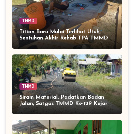
TMMD
Titian Baru Mulai Terlihat Utuh,
Sentuhan Akhir Rehab TPA TMMD
Perkuat Akses Warga di Tamban
Bangun
TMMD
Siram Material, Padatkan Badan
Jalan, Satgas TMMD Ke-129 Kejar
Kualitas Akses Desa Tamban
Bangun