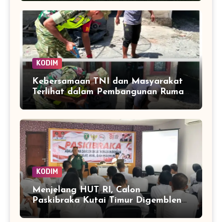
KODIM
Kebersamaan TNI dan Masyarakat
Terlihat dalam Pembangunan Rumah
di Desa Tanoh Merah
KODIM
Menjelang HUT RI, Calon
Paskibraka Kutai Timur Digembleng
Wawasan Kebangsaan oleh TNI