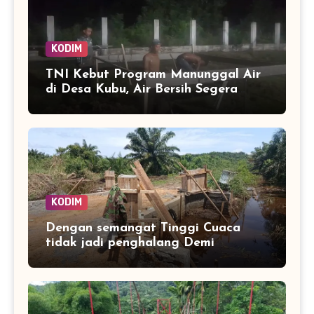
KODIM
TNI Kebut Program Manunggal Air
di Desa Kubu, Air Bersih Segera
Mengalir ke Rumah Warga
KODIM
Dengan semangat Tinggi Cuaca
tidak jadi penghalang Demi
tuntaskan Jembatan Aramco Desa
Paya laot untuk Percepat Akses
warag