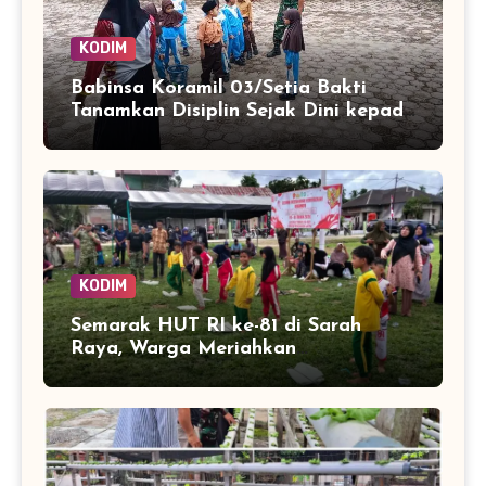
KODIM
Babinsa Koramil 03/Setia Bakti
Tanamkan Disiplin Sejak Dini kepada
Siswa SDN 8 Aceh Jaya
KODIM
Semarak HUT RI ke-81 di Sarah
Raya, Warga Meriahkan
Kemerdekaan dengan Lomba Balap
Karung