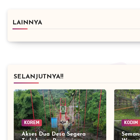
LAINNYA
SELANJUTNYA!!
KOREM
KODIM
Akses Dua Desa Segera
Seman