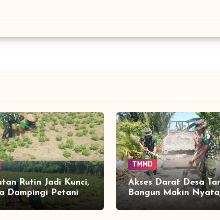
TMMD
tan Rutin Jadi Kunci,
Akses Darat Desa T
a Dampingi Petani
Bangun Makin Nyata
 Kacang Tanah
Peningkatan Jalan 
a Panen
Sentuh 90 Persen