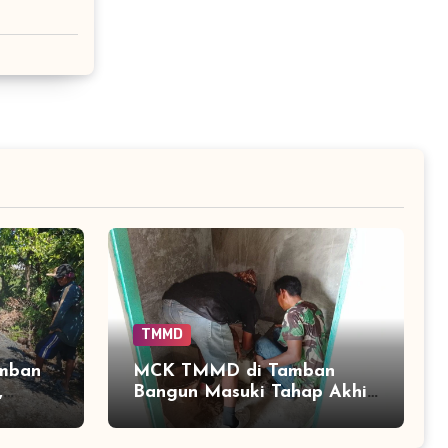
TMMD
amban
MCK TMMD di Tamban
,
Bangun Masuki Tahap Akhir,
TMMD
Warga Segera Nikmati
Fasilitas Sanitasi yang