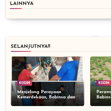
LAINNYA
SELANJUTNYA!!
KODIM
KODIM
Menjelang Perayaan
Perawa
Kemerdekaan, Babinsa dan
Babins
Warga Ulee Pulo Perkuat
Rawat
Semangat Kebersamaan
hingg