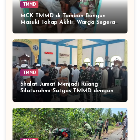
TMMD
MCK TMMD di Tamban Bangun
Masuki Tahap Akhir, Warga Segera
Nikmati Fasilitas Sanitasi yang
Lebih Layak
TMMD
Shalat Jumat Menjadi Ruang
Silaturahmi Satgas TMMD dengan
Warga Tamban Bangun