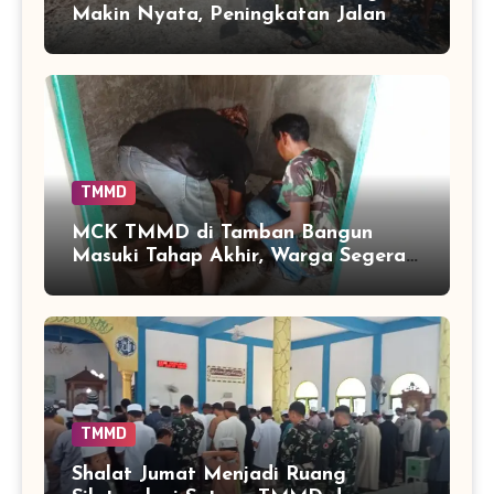
Makin Nyata, Peningkatan Jalan
TMMD Sentuh 90 Persen
TMMD
MCK TMMD di Tamban Bangun
Masuki Tahap Akhir, Warga Segera
Nikmati Fasilitas Sanitasi yang
Lebih Layak
TMMD
Shalat Jumat Menjadi Ruang