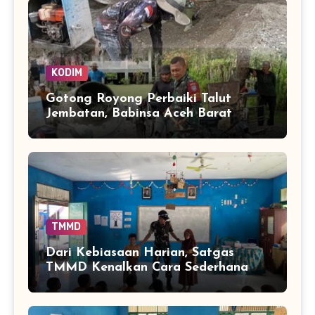
KODIM
Gotong Royong Perbaiki Talut
Jembatan, Babinsa Aceh Barat
Bantu Pulihkan Akses Warga
TMMD
Dari Kebiasaan Harian, Satgas
TMMD Kenalkan Cara Sederhana
Mencegah Penyakit Sejak Dini