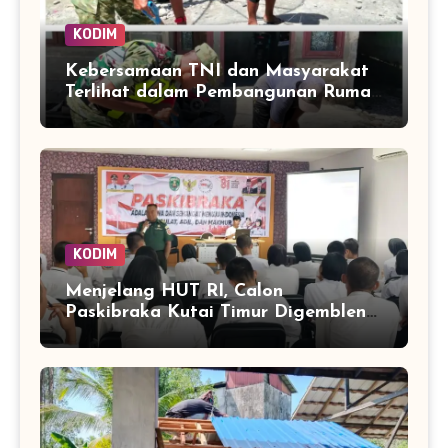
KODIM
Kebersamaan TNI dan Masyarakat
Terlihat dalam Pembangunan Rumah
di Desa Tanoh Merah
KODIM
Menjelang HUT RI, Calon
Paskibraka Kutai Timur Digembleng
Wawasan Kebangsaan oleh TNI