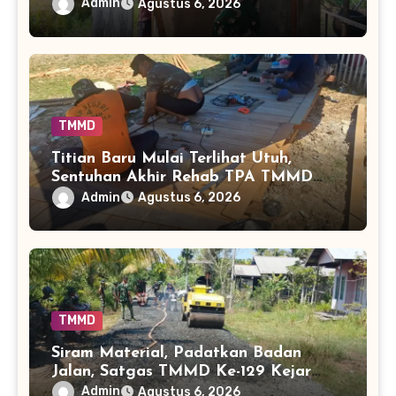
Sentuhan Akhir Fasilitas Sanitasi di
Admin
Agustus 6, 2026
Tamban Bangun
TMMD
Titian Baru Mulai Terlihat Utuh,
Sentuhan Akhir Rehab TPA TMMD
Perkuat Akses Warga di Tamban
Admin
Agustus 6, 2026
Bangun
TMMD
Siram Material, Padatkan Badan
Jalan, Satgas TMMD Ke-129 Kejar
Kualitas Akses Desa Tamban Bangun
Admin
Agustus 6, 2026