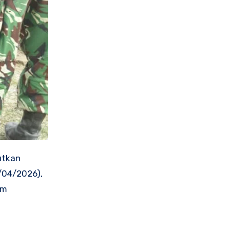
utkan
/04/2026),
im