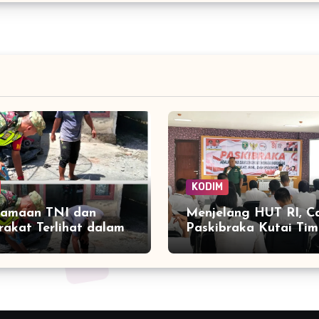
KODIM
samaan TNI dan
Menjelang HUT RI, C
akat Terlihat dalam
Paskibraka Kutai Tim
ngunan Rumah di
Digembleng Wawasa
Tanoh Merah
Kebangsaan oleh TN