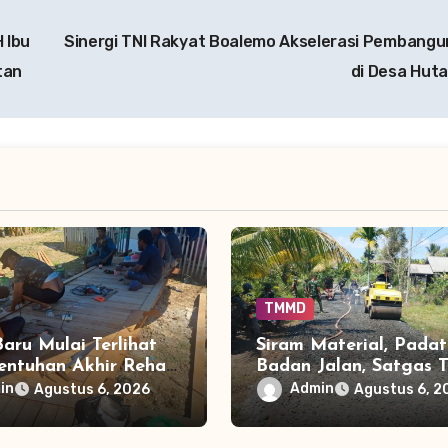
 Ibu
Sinergi TNI Rakyat Boalemo Akselerasi Pembang
tan
di Desa Hu
TMMD
Baru Mulai Terlihat
Siram Material, Pada
Sentuhan Akhir Rehab
Badan Jalan, Satgas
MD Perkuat Akses
Ke-129 Kejar Kualitas
in
Admin
Agustus 6, 2026
Agustus 6, 2
di Tamban Bangun
Desa Tamban Bangun