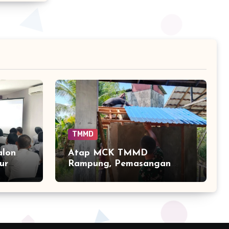
TMMD
alon
Atap MCK TMMD
ur
Rampung, Pemasangan
n
Keramik Menjadi Sentuhan
I
Akhir Fasilitas Sanitasi di
Tamban Bangun