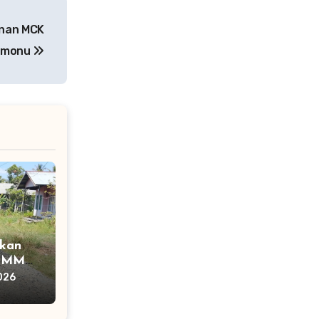
unan MCK
tamonu
tkan
 TMMD
 Akses
026