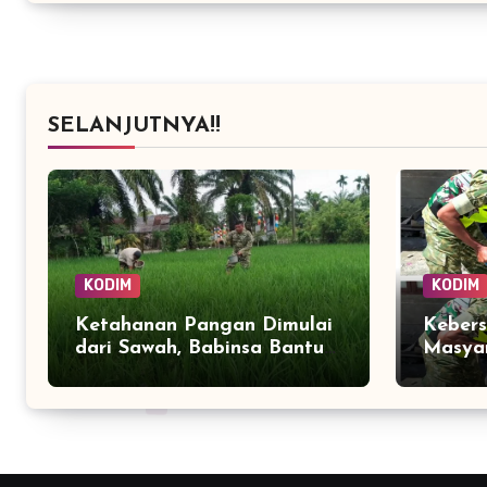
SELANJUTNYA!!
KODIM
KODIM
Ketahanan Pangan Dimulai
Keber
dari Sawah, Babinsa Bantu
Masyar
Petani Kendalikan Hama
Pemba
Tanaman
Desa 