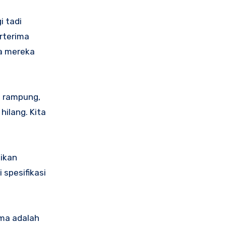
i tadi
rterima
a mereka
i rampung,
hilang. Kita
ikan
spesifikasi
ama adalah