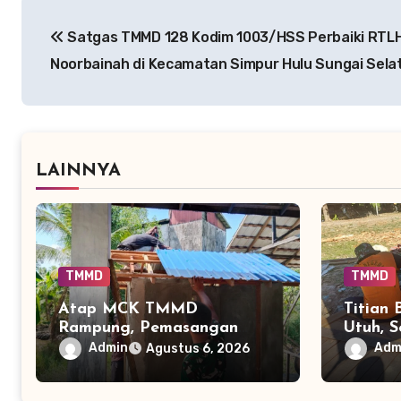
Navigasi
Satgas TMMD 128 Kodim 1003/HSS Perbaiki RTLH
pos
Noorbainah di Kecamatan Simpur Hulu Sungai Sela
LAINNYA
TMMD
TMMD
Atap MCK TMMD
Titian 
Rampung, Pemasangan
Utuh, 
Keramik Menjadi Sentuhan
TPA TM
Admin
Adm
Agustus 6, 2026
Akhir Fasilitas Sanitasi di
Warga 
Tamban Bangun